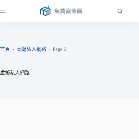
跳
至
主
要
內
容
首頁
›
虛擬私人網路
›
Page 6
虛擬私人網路