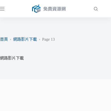
跳
至
主
要
內
容
首頁
›
網路影片下載
›
Page 13
網路影片下載