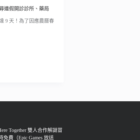
搜尋連假開診診所、藥局
達 9 天！為了因應農曆春
 Here Together 雙人合作解謎冒
免費（Epic Games 放送