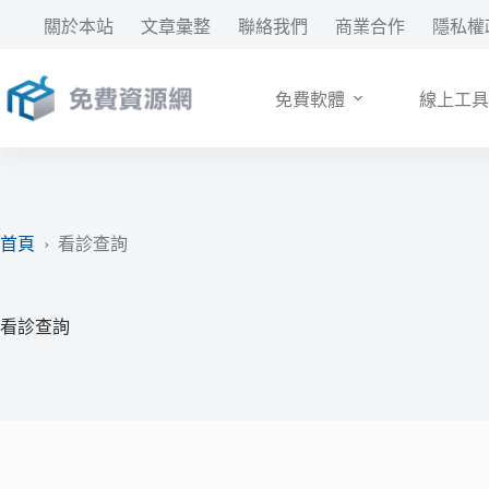
跳
關於本站
文章彙整
聯絡我們
商業合作
隱私權
至
主
要
免費軟體
線上工具
內
容
首頁
›
看診查詢
看診查詢