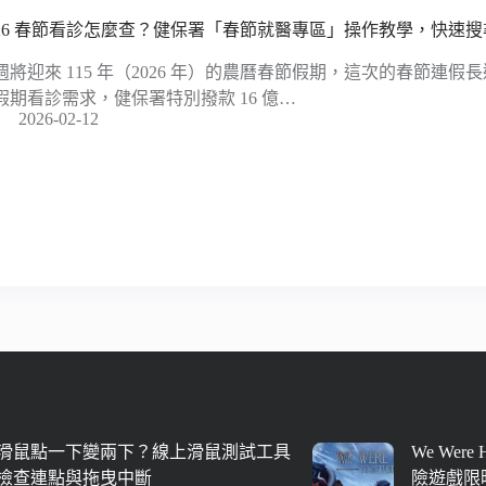
026 春節看診怎麼查？健保署「春節就醫專區」操作教學，快速
週將迎來 115 年（2026 年）的農曆春節假期，這次的春節連假長
假期看診需求，健保署特別撥款 16 億…
2026-02-12
滑鼠點一下變兩下？線上滑鼠測試工具
We Were
檢查連點與拖曳中斷
險遊戲限時