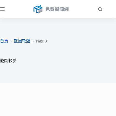
跳
至
主
要
內
容
首頁
›
截圖軟體
›
Page 3
截圖軟體