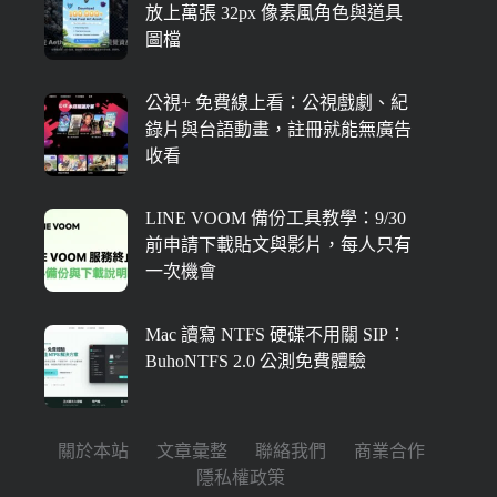
放上萬張 32px 像素風角色與道具
圖檔
公視+ 免費線上看：公視戲劇、紀
錄片與台語動畫，註冊就能無廣告
收看
LINE VOOM 備份工具教學：9/30
前申請下載貼文與影片，每人只有
一次機會
Mac 讀寫 NTFS 硬碟不用關 SIP：
BuhoNTFS 2.0 公測免費體驗
關於本站
文章彙整
聯絡我們
商業合作
隱私權政策