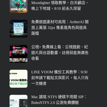
Moonlighter 領取教學，白天顧店、
晚上下地城，8/10 前永久保留
免費遊戲素材可商用：AetherAI 開
放上萬張 32px 像素風角色與道具
圖檔
公視+ 免費線上看：公視戲劇、紀
錄片與台語動畫，註冊就能無廣告
收看
LINE VOOM 備份工具教學：9/30
前申請下載貼文與影片，每人只有
一次機會
Mac 讀寫 NTFS 硬碟不用關 SIP：
BuhoNTFS 2.0 公測免費體驗