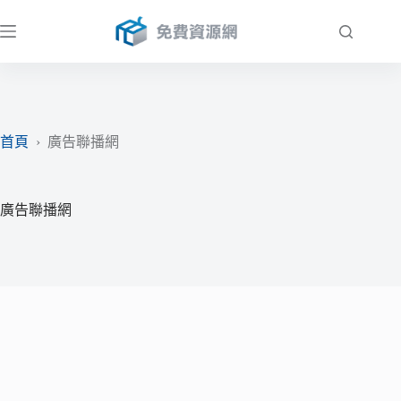
跳
至
主
要
內
容
首頁
›
廣告聯播網
廣告聯播網