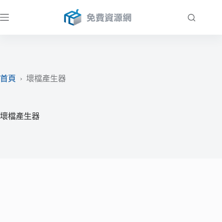
跳
至
主
要
內
容
首頁
›
壞檔產生器
壞檔產生器