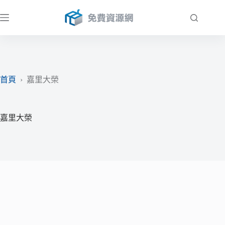
跳
至
主
要
內
容
首頁
›
嘉里大榮
嘉里大榮