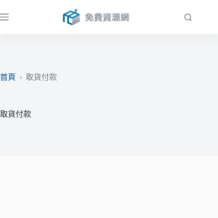
跳
至
主
要
內
容
首頁
›
取貨付款
取貨付款