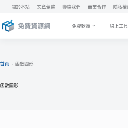
跳
關於本站
文章彙整
聯絡我們
商業合作
隱私權
至
主
要
免費軟體
線上工具
內
容
首頁
›
函數圖形
函數圖形