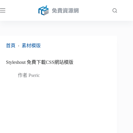
跳
至
主
要
內
容
首頁
›
素材模版
Styleshout 免費下載CSS網站模版
作者
Pseric