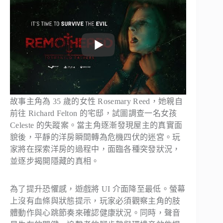
故事主角為 35 歲的女性 Rosemary Reed，她親自
前往 Richard Felton 的宅邸，試圖調查一名女孩
Celeste 的失蹤案。當主角逐漸發現屋主的真實面
貌後，平靜的洋房瞬間轉為危機四伏的迷宮。玩
家將在探索洋房的過程中，面臨各種突發狀況，
並逐步揭開隱藏的真相。
為了提升恐懼感，遊戲將 UI 介面降至最低。螢幕
上沒有血條與狀態提示，玩家必須觀察主角的肢
體動作與心跳節奏來確認健康狀況。同時，聲音