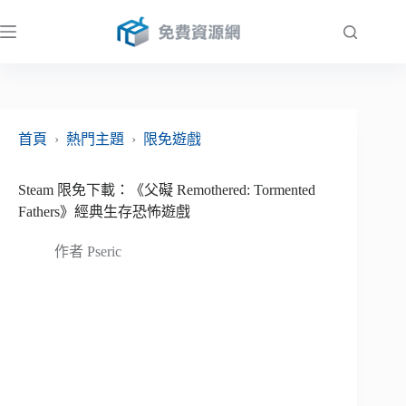
跳
至
主
要
內
容
首頁
›
熱門主題
›
限免遊戲
Steam 限免下載：《父礙 Remothered: Tormented
Fathers》經典生存恐怖遊戲
作者
Pseric