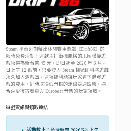
Steam 平台近期釋出休閒賽車遊戲《Drift86》的
限時免費活動！這款主打街機風格的甩尾模擬遊
戲原價為新台幣 45 元，即日起至 2026 年 6 月 4
日上午 12 點前，只要登入 Steam 帳號即可將遊戲
永久加入遊戲庫。這項福利能讓玩家省下購買遊
戲的費用，同時取得低門檻的連線競速娛樂，適
合喜愛復古賽車與 Eurobeat 音樂的玩家領取。
遊戲資訊與領取連結
活動截止：
台灣時間 2026/6/4 上午