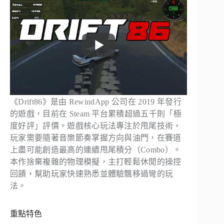
《Drift86》是由 RewindApp 公司在 2019 年發行
的遊戲，目前在 Steam 平台累積超過五千則「極
度好評」評價。遊戲核心玩法專注於甩尾技術，
玩家需要隨著音樂節奏掌握方向與油門，在賽道
上盡可能創造最高的連續甩尾積分（Combo）。
本作捨棄複雜的物理模擬，主打輕鬆休閒的操控
回饋，幫助玩家快速熟悉並體驗飄移過彎的玩
法。
重點特色