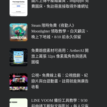
圖片上傳不壓縮畫質：Imghippo 免
費圖床，免註冊直接取得外連網址
Steam 限時免費《夜勤人》
Moonlighter 領取教學，白天顧店、
晚上下地城，8/10 前永久保留
免費遊戲素材可商用：AetherAI 開
放上萬張 32px 像素風角色與道具
圖檔
公視+ 免費線上看：公視戲劇、紀
錄片與台語動畫，註冊就能無廣告
收看
LINE VOOM 備份工具教學：9/30
前申請下載貼文與影片，每人只有