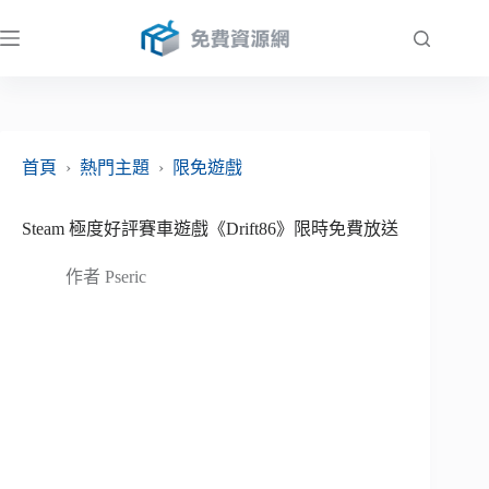
跳
至
主
要
內
容
首頁
›
熱門主題
›
限免遊戲
Steam 極度好評賽車遊戲《Drift86》限時免費放送
作者
Pseric