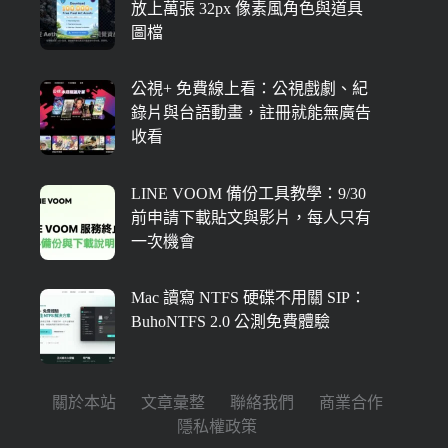
放上萬張 32px 像素風角色與道具
圖檔
公視+ 免費線上看：公視戲劇、紀
錄片與台語動畫，註冊就能無廣告
收看
LINE VOOM 備份工具教學：9/30
前申請下載貼文與影片，每人只有
一次機會
Mac 讀寫 NTFS 硬碟不用關 SIP：
BuhoNTFS 2.0 公測免費體驗
關於本站
文章彙整
聯絡我們
商業合作
隱私權政策