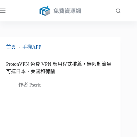
跳
至
主
要
內
容
首頁
›
手機APP
ProtonVPN 免費 VPN 應用程式推薦，無限制流量
可連日本、美國和荷蘭
作者
Pseric