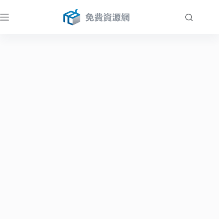
跳
至
主
要
內
容
免費資源網：免費軟體、線上工具與架站資源教學