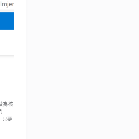
做為核
然
架，只要