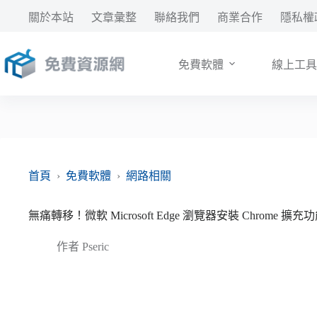
跳
關於本站
文章彙整
聯絡我們
商業合作
隱私權
至
主
要
免費軟體
線上工具
內
容
首頁
›
免費軟體
›
網路相關
無痛轉移！微軟 Microsoft Edge 瀏覽器安裝 Chrome 擴
作者
Pseric