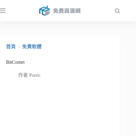
跳
至
主
要
內
容
首頁
›
免費軟體
BitComet
作者
Pseric