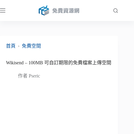
跳
至
主
要
內
容
首頁
›
免費空間
Wikisend – 100MB 可自訂期限的免費檔案上傳空間
作者
Pseric