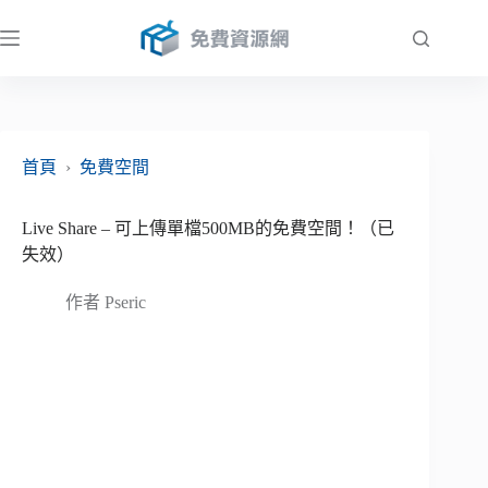
跳
至
主
要
內
容
首頁
›
免費空間
Live Share – 可上傳單檔500MB的免費空間！（已
失效）
作者
Pseric