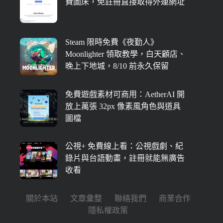
費圖床，免註冊直接取得外連網址
Steam 限時免費《夜勤人》
Moonlighter 領取教學，白天顧店、
晚上下地城，8/10 前永久保留
免費遊戲素材可商用：AetherAI 開
放上萬張 32px 像素風角色與道具
圖檔
公視+ 免費線上看：公視戲劇、紀
錄片與台語動畫，註冊就能無廣告
收看
關於本站
文章彙整
聯絡我們
商業合作
隱私權政策