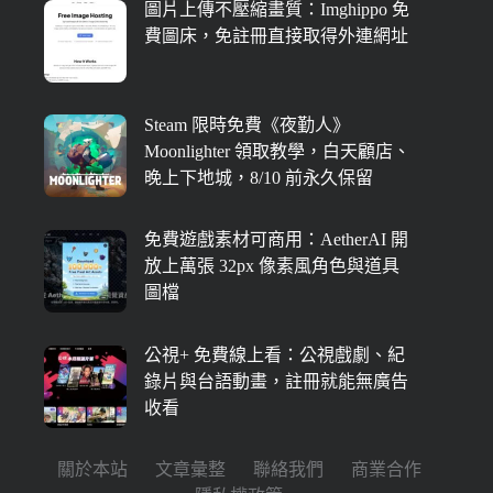
圖片上傳不壓縮畫質：Imghippo 免
費圖床，免註冊直接取得外連網址
Steam 限時免費《夜勤人》
Moonlighter 領取教學，白天顧店、
晚上下地城，8/10 前永久保留
免費遊戲素材可商用：AetherAI 開
放上萬張 32px 像素風角色與道具
圖檔
公視+ 免費線上看：公視戲劇、紀
錄片與台語動畫，註冊就能無廣告
收看
關於本站
文章彙整
聯絡我們
商業合作