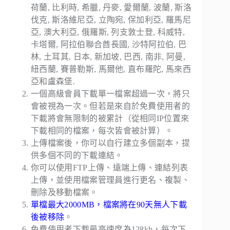
荷蘭, 比利時, 希臘, 丹麥, 愛爾蘭, 波蘭, 斯洛
伐克, 斯洛維尼亞, 立陶宛, 保加利亞, 羅馬尼
亞, 澳大利亞, 俄羅斯, 列支敦士登, 科威特,
卡塔爾, 阿拉伯聯合酋長國, 沙特阿拉伯, 巴
林, 土耳其, 日本, 新加坡, 巴西, 南非, 阿曼,
紐西蘭, 賽普勒斯, 馬爾他, 直布羅陀, 馬來西
亞和盧森堡.
一個高級會員下載單一檔案超過一次，將只
會被視為一次。但若是來自於免費使用者的
下載將會無限制的被累計（從相同IP位置來
下載相同的檔案，每次皆會被計算）。
上傳檔案後，你可以自行建立多個副本，提
供多個不同的下載連結。
你可以使用FTP上傳、遠端上傳、連結列表
上傳，並使用檔案管理員進行更名、複製、
刪除及移動檔案。
單檔最大2000MB，檔案將在90天無人下載
後被移除
。
免費使用者下載最高速度為128kb，每次下