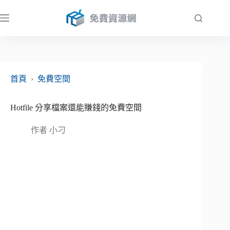
跳
至
主
要
內
容
首頁
›
免費空間
Hotfile 分享檔案還能賺錢的免費空間
作者
小刁