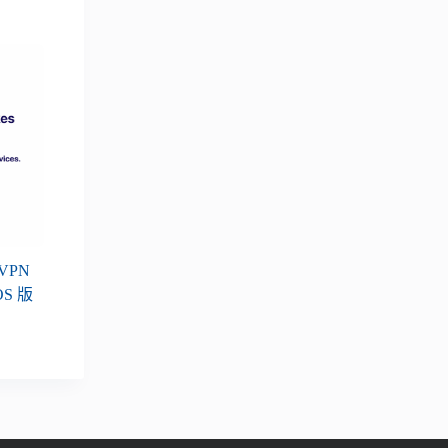
 VPN
OS 版