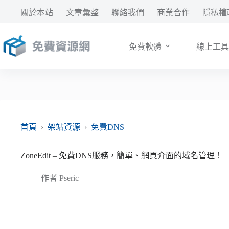
跳
關於本站
文章彙整
聯絡我們
商業合作
隱私權
至
主
要
免費軟體
線上工具
內
容
首頁
›
架站資源
›
免費DNS
ZoneEdit – 免費DNS服務，簡單、網頁介面的域名管理！
作者
Pseric