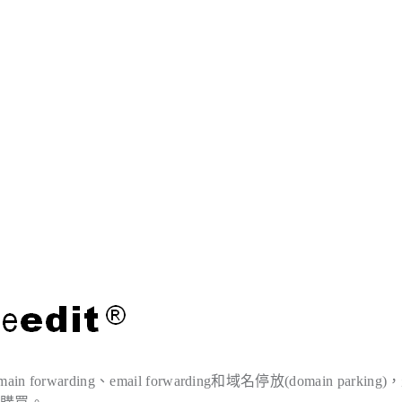
orwarding、email forwarding和域名停放(domain parking