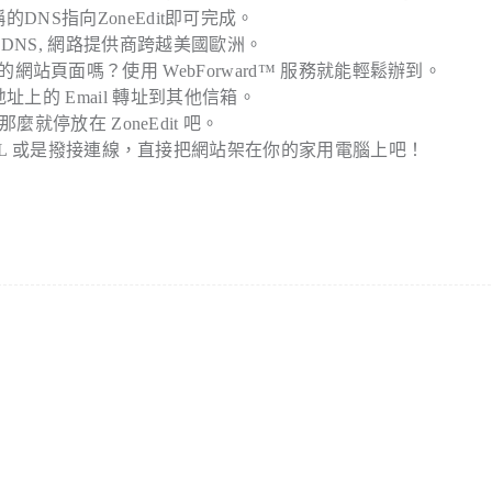
NS指向ZoneEdit即可完成。
優異的DNS, 網路提供商跨越美國歐洲。
到你的網站頁面嗎？使用 WebForward™ 服務就能輕鬆辦到。
的郵件地址上的 Email 轉址到其他信箱。
麼就停放在 ZoneEdit 吧。
 ADSL 或是撥接連線，直接把網站架在你的家用電腦上吧！
。