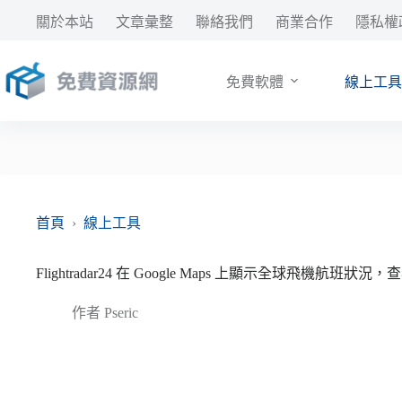
跳
關於本站
文章彙整
聯絡我們
商業合作
隱私權
至
主
要
免費軟體
線上工具
內
容
首頁
›
線上工具
Flightradar24 在 Google Maps 上顯示全球飛機航班
作者
Pseric