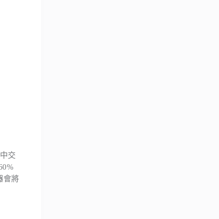
空中交
0%
器會將