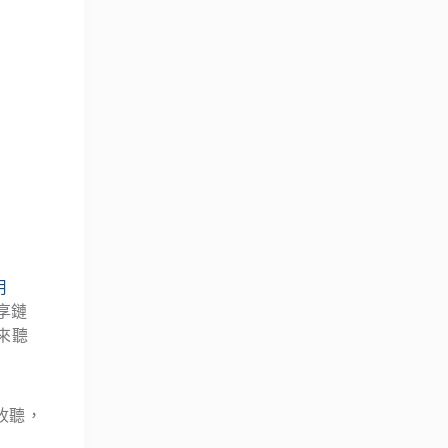
用
享鏈
來聽
上收聽，