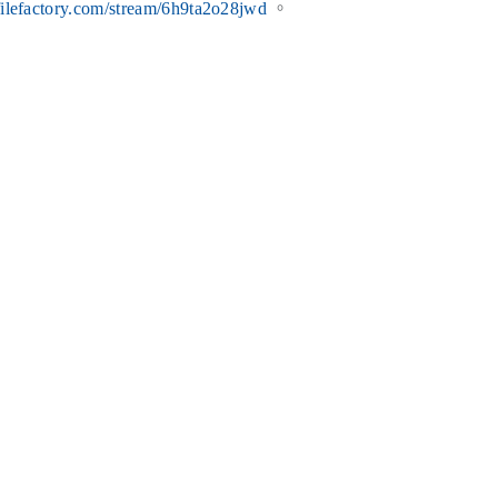
filefactory.com/stream/6h9ta2o28jwd
。