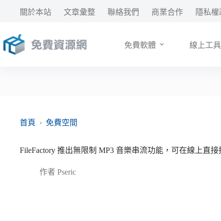
跳
關於本站
文章彙整
聯絡我們
商業合作
隱私權
至
主
要
免費軟體
線上工具
內
容
首頁
›
免費空間
FileFactory 推出無限制 MP3 音樂串流功能，可在線
作者
Pseric