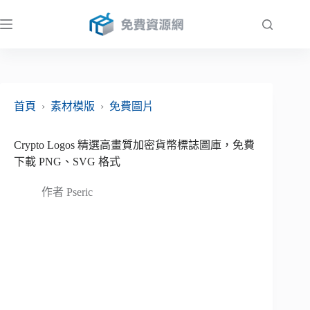
跳
至
主
要
內
容
首頁
›
素材模版
›
免費圖片
Crypto Logos 精選高畫質加密貨幣標誌圖庫，免費
下載 PNG、SVG 格式
作者
Pseric