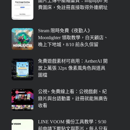
圖片上傳不壓縮畫質：Imghippo 免
費圖床，免註冊直接取得外連網址
Steam 限時免費《夜勤人》
Moonlighter 領取教學，白天顧店、
晚上下地城，8/10 前永久保留
免費遊戲素材可商用：AetherAI 開
放上萬張 32px 像素風角色與道具
圖檔
公視+ 免費線上看：公視戲劇、紀
錄片與台語動畫，註冊就能無廣告
收看
LINE VOOM 備份工具教學：9/30
前申請下載貼文與影片，每人只有