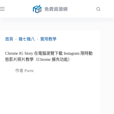
跳
至
主
要
內
容
首頁
›
雜七雜八
›
實用教學
Chrome IG Story 在電腦瀏覽下載 Instagram 限時動
態影片照片教學（Chrome 擴充功能）
作者
Pseric