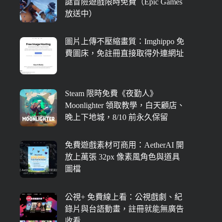
謎冒險遊戲限時免費（Epic Games
放送中）
圖片上傳不壓縮畫質：Imghippo 免
費圖床，免註冊直接取得外連網址
Steam 限時免費《夜勤人》
Moonlighter 領取教學，白天顧店、
晚上下地城，8/10 前永久保留
免費遊戲素材可商用：AetherAI 開
放上萬張 32px 像素風角色與道具
圖檔
公視+ 免費線上看：公視戲劇、紀
錄片與台語動畫，註冊就能無廣告
收看