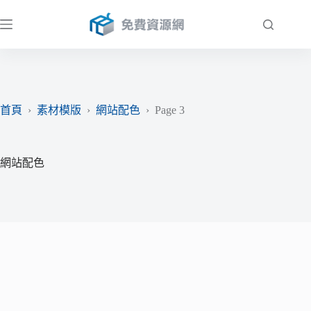
跳
至
主
要
內
容
首頁
›
素材模版
›
網站配色
›
Page 3
網站配色