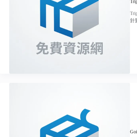
T
T
針
G