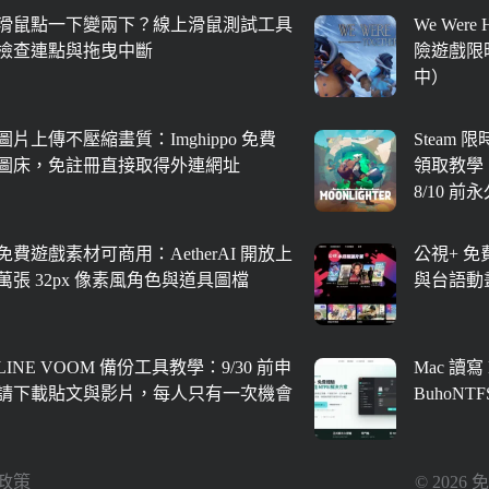
滑鼠點一下變兩下？線上滑鼠測試工具
We Were
檢查連點與拖曳中斷
險遊戲限時
中）
圖片上傳不壓縮畫質：Imghippo 免費
Steam 
圖床，免註冊直接取得外連網址
領取教學
8/10 前
免費遊戲素材可商用：AetherAI 開放上
公視+ 
萬張 32px 像素風角色與道具圖檔
與台語動
LINE VOOM 備份工具教學：9/30 前申
Mac 讀寫
請下載貼文與影片，每人只有一次機會
BuhoNT
政策
© 202