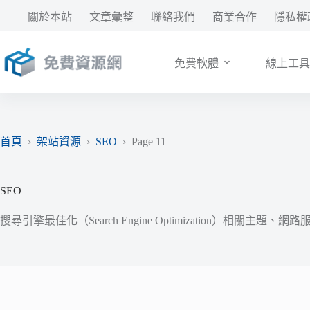
跳
關於本站
文章彙整
聯絡我們
商業合作
隱私權
至
主
要
免費軟體
線上工具
內
容
首頁
›
架站資源
›
SEO
›
Page 11
SEO
搜尋引擎最佳化（Search Engine Optimization）相關主題、