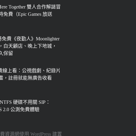
 Here Together 雙人合作解謎冒
免費（Epic Games 放送
限時免費《夜勤人》Moonlighter
，白天顧店、晚上下地城，
永久保留
免費線上看：公視戲劇、紀錄片
畫，註冊就能無廣告收看
 NTFS 硬碟不用關 SIP：
FS 2.0 公測免費體驗
6 免費資源網使用
WordPress
建置