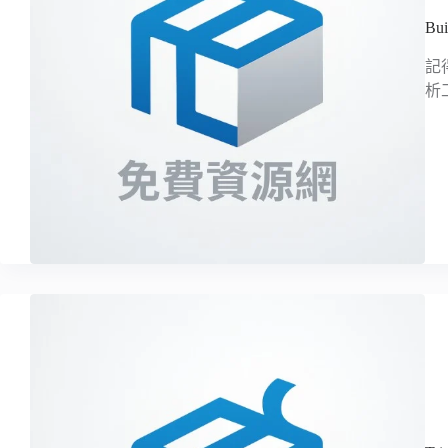
B
記得
析工