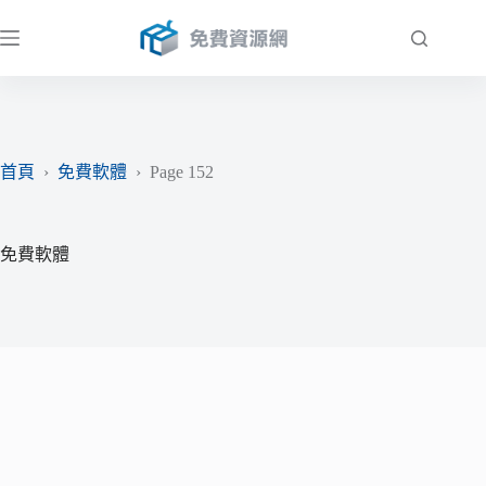
跳
至
主
要
內
容
首頁
›
免費軟體
›
Page 152
免費軟體