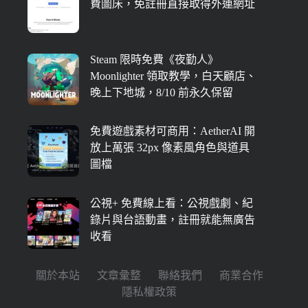
費圖床，免註冊直接取得外連網址
Steam 限時免費《夜勤人》
Moonlighter 領取教學，白天顧店、
晚上下地城，8/10 前永久保留
免費遊戲素材可商用：AetherAI 開
放上萬張 32px 像素風角色與道具
圖檔
公視+ 免費線上看：公視戲劇、紀
錄片與台語動畫，註冊就能無廣告
收看
關於本站
文章彙整
聯絡我們
商業合作
隱私權政策