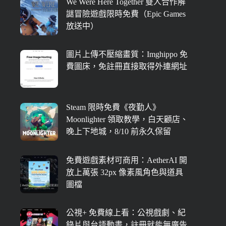
We Were Here Together 雙人合作解
謎冒險遊戲限時免費（Epic Games
放送中）
圖片上傳不壓縮畫質：Imghippo 免
費圖床，免註冊直接取得外連網址
Steam 限時免費《夜勤人》
Moonlighter 領取教學，白天顧店、
晚上下地城，8/10 前永久保留
免費遊戲素材可商用：AetherAI 開
放上萬張 32px 像素風角色與道具
圖檔
公視+ 免費線上看：公視戲劇、紀
錄片與台語動畫，註冊就能無廣告