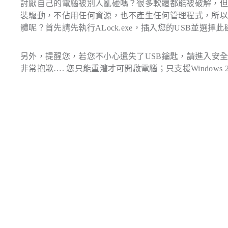
討厭自己的電腦被別人亂碰嗎？很多軟體都能被破解，但如果是個硬
裝驅動，不佔用任何資源，也不產生任何管理程式，所
體呢？首先請先執行ALock.exe，插入您的USB並
另外，提醒您，若您不小心遺失了USB鑰匙，請進入安
非常抱歉…. 您只能重灌才可開啟電腦；只支援Windows 200