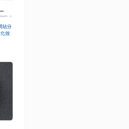
位網站分
佳化效
）