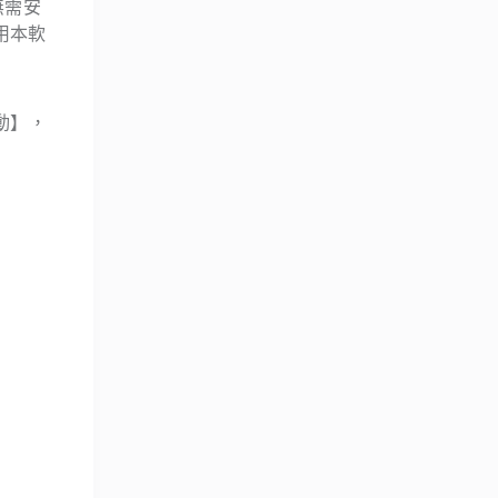
無需安
用本軟
動】，