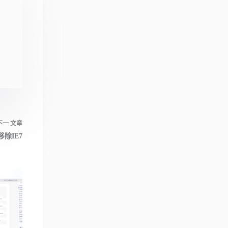
下一
文章
整移除IE7