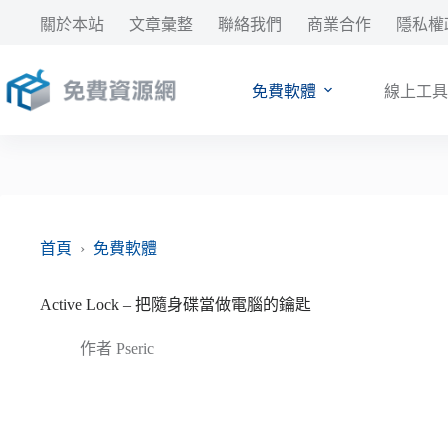
跳
關於本站
文章彙整
聯絡我們
商業合作
隱私權
至
主
要
免費軟體
線上工具
內
容
首頁
›
免費軟體
Active Lock – 把隨身碟當做電腦的鑰匙
作者
Pseric