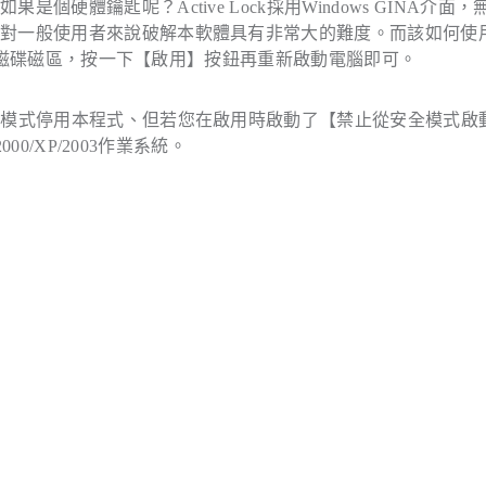
體鑰匙呢？Active Lock採用Windows GINA介面，
以對一般使用者來說破解本軟體具有非常大的難度。而該如何使
選擇此磁碟磁區，按一下【啟用】按鈕再重新啟動電腦即可。
全模式停用本程式、但若您在啟用時啟動了【禁止從安全模式啟
0/XP/2003作業系統。